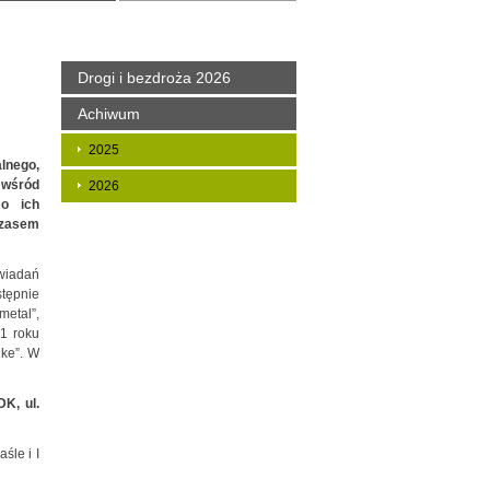
Drogi i bezdroża 2026
Achiwum
2025
alnego,
 wśród
2026
 o ich
czasem
wiadań
stępnie
metal”,
21 roku
ike”. W
DK, ul.
śle i I