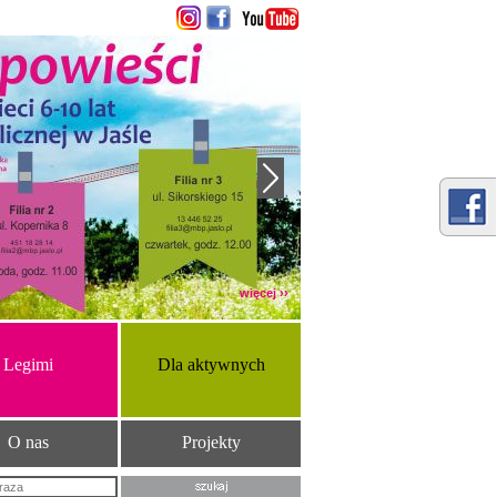
więcej ››
Legimi
Dla aktywnych
O nas
Projekty
Szukana fraza