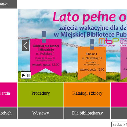
ntakt
arcia
Procedury
Katalogi i zbiory
łodych
Wystawy
Dla bibliotekarzy