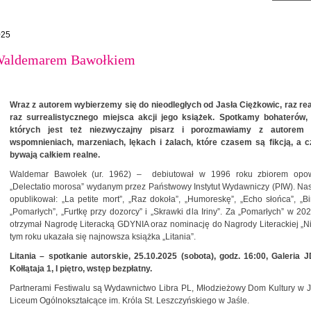
025
z Waldemarem Bawołkiem
Wraz z autorem wybierzemy się do nieodległych od Jasła Ciężkowic, raz re
raz surrealistycznego miejsca akcji jego książek. Spotkamy bohaterów,
których jest też niezwyczajny pisarz i porozmawiamy z autorem
wspomnieniach, marzeniach, lękach i żalach, które czasem są fikcją, a 
bywają całkiem realne.
Waldemar Bawołek (ur. 1962) – debiutował w 1996 roku zbiorem opo
„Delectatio morosa” wydanym przez Państwowy Instytut Wydawniczy (PIW). Na
opublikował: „La petite mort”, „Raz dokoła”, „Humoreskę”, „Echo słońca”, „Bi
„Pomarłych”, „Furtkę przy dozorcy” i „Skrawki dla Iriny”. Za „Pomarłych” w 20
otrzymał Nagrodę Literacką GDYNIA oraz nominację do Nagrody Literackiej „N
tym roku ukazała się najnowsza książka „Litania”.
Litania – spotkanie autorskie, 25.10.2025 (sobota), godz. 16:00, Galeria J
Kołłątaja 1, I piętro, wstęp bezpłatny.
Partnerami Festiwalu są Wydawnictwo Libra PL, Młodzieżowy Dom Kultury w Ja
Liceum Ogólnokształcące im. Króla St. Leszczyńskiego w Jaśle.