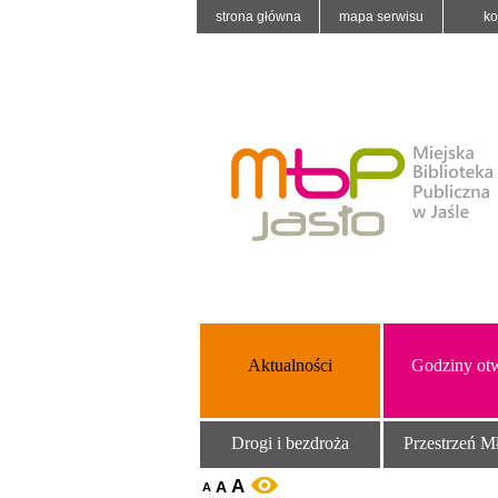
strona główna
mapa serwisu
ko
Aktualności
Godziny otw
Drogi i bezdroża
Przestrzeń M
A
A
WERSJA KONTRASTOWA
A