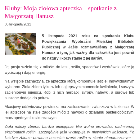
Kluby: Moja ziołowa apteczka – spotkanie z
Małgorzatą Hanusz
05 listopada 2021
5 listopada 2021 roku na spotkaniu Klubu
Powiększania Wyobraźni Miejskiej Biblioteki
Publicznej w Jaśle rozmawialiśmy z Małgorzatą
Hanusz o tym, jak ważny dla człowieka jest powrót
do natury i korzystanie z jej darów.
Jej pasja wzięła się z miłości do lasu, roślin, spacerów i wędrówek, które ją
wyciszają i dają energię.
Na wstępie zaznaczyła, że apteczka którą komponuje jest jej indywidualnym
wyborem. Zioła zbiera tylko w ich najlepszym momencie kwitnienia, i suszy w
zacienionym miejscu. Robi z nich herbatki, syropy, nalewki, a surowe lub
suszone dodaje do potraw.
Akacjowy odświeżacz powietrza ma zastosowanie zwłaszcza w łazience. W
jej apteczce na stałe zagościł miód z nawłoci o działaniu bakteriobójczym,
moczopędnym i rozkurczowym.
Zioła należy zbierać bardzo umiejętnie. Nie wolno prowadzić nadmiernej
eksploatacji roślin, szczególnie jeśli występują w niewielkich ilościach. Po
każdym zbiorze powinna pozostać część roślin w stanie nienaruszonym
–