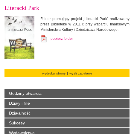
Literacki Park
Folder promujący projekt „Literacki Park” realizowany
przez Bibliotekę w 2011 r. przy wsparciu finansowym
Ministerstwa Kultury i Dziedzictwa Narodowego.
pobierz folder
wydrukuj stronę
|
wyślij zapytanie
Godziny otwarcia
Działy i filie
Działalność
Sukcesy
Wydawnictwa