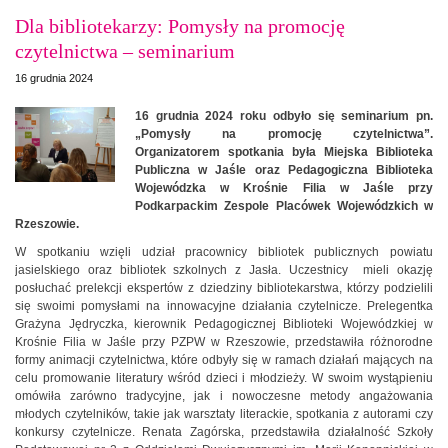
Dla bibliotekarzy: Pomysły na promocję
czytelnictwa – seminarium
16 grudnia 2024
16 grudnia 2024 roku odbyło się seminarium pn.
„Pomysły na promocję czytelnictwa”.
Organizatorem spotkania była Miejska Biblioteka
Publiczna w Jaśle oraz Pedagogiczna Biblioteka
Wojewódzka w Krośnie Filia w Jaśle przy
Podkarpackim Zespole Placówek Wojewódzkich w
Rzeszowie.
W spotkaniu wzięli udział pracownicy bibliotek publicznych powiatu
jasielskiego oraz bibliotek szkolnych z Jasła. Uczestnicy mieli okazję
posłuchać prelekcji ekspertów z dziedziny bibliotekarstwa, którzy podzielili
się swoimi pomysłami na innowacyjne działania czytelnicze. Prelegentka
Grażyna Jędryczka, kierownik Pedagogicznej Biblioteki Wojewódzkiej w
Krośnie Filia w Jaśle przy PZPW w Rzeszowie, przedstawiła różnorodne
formy animacji czytelnictwa, które odbyły się w ramach działań mających na
celu promowanie literatury wśród dzieci i młodzieży. W swoim wystąpieniu
omówiła zarówno tradycyjne, jak i nowoczesne metody angażowania
młodych czytelników, takie jak warsztaty literackie, spotkania z autorami czy
konkursy czytelnicze. Renata Zagórska, przedstawiła działalność Szkoły