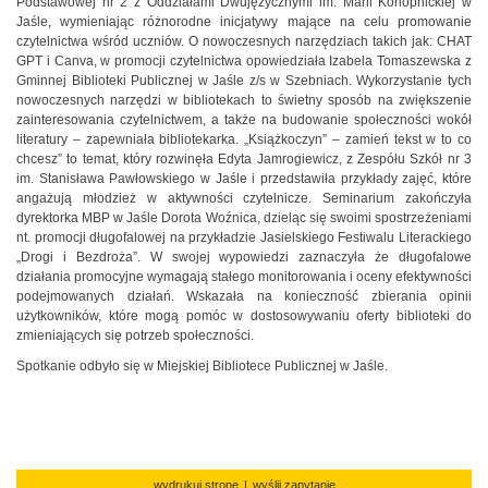
Podstawowej nr 2 z Oddziałami Dwujęzycznymi im. Marii Konopnickiej w
Jaśle, wymieniając różnorodne inicjatywy mające na celu promowanie
czytelnictwa wśród uczniów. O nowoczesnych narzędziach takich jak: CHAT
GPT i Canva, w promocji czytelnictwa opowiedziała Izabela Tomaszewska z
Gminnej Biblioteki Publicznej w Jaśle z/s w Szebniach. Wykorzystanie tych
nowoczesnych narzędzi w bibliotekach to świetny sposób na zwiększenie
zainteresowania czytelnictwem, a także na budowanie społeczności wokół
literatury – zapewniała bibliotekarka. „Książkoczyn” – zamień tekst w to co
chcesz” to temat, który rozwinęła Edyta Jamrogiewicz, z Zespółu Szkół nr 3
im. Stanisława Pawłowskiego w Jaśle i przedstawiła przykłady zajęć, które
angażują młodzież w aktywności czytelnicze. Seminarium zakończyła
dyrektorka MBP w Jaśle Dorota Woźnica, dzieląc się swoimi spostrzeżeniami
nt. promocji długofalowej na przykładzie Jasielskiego Festiwalu Literackiego
„Drogi i Bezdroża”. W swojej wypowiedzi zaznaczyła że długofalowe
działania promocyjne wymagają stałego monitorowania i oceny efektywności
podejmowanych działań. Wskazała na konieczność zbierania opinii
użytkowników, które mogą pomóc w dostosowywaniu oferty biblioteki do
zmieniających się potrzeb społeczności.
Spotkanie odbyło się w Miejskiej Bibliotece Publicznej w Jaśle.
wydrukuj stronę
|
wyślij zapytanie