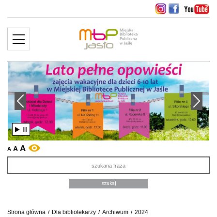
MENU
więcej ››
edni slajd
Następny slajd
A
A
WERSJA KONTRASTOWA
A
Sz
Strona główna
/
Dla bibliotekarzy
/
Archiwum
/
2024