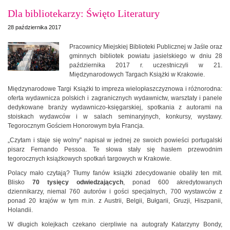
Dla bibliotekarzy: Święto Literatury
28 października 2017
Pracownicy Miejskiej Biblioteki Publicznej w Jaśle oraz
gminnych bibliotek powiatu jasielskiego w dniu 28
października 2017 r. uczestniczyli w 21.
Międzynarodowych Targach Książki w Krakowie.
Międzynarodowe Targi Książki to impreza wielopłaszczyznowa i różnorodna:
oferta wydawnicza polskich i zagranicznych wydawnictw, warsztaty i panele
dedykowane branży wydawniczo-księgarskiej, spotkania z autorami na
stoiskach wydawców i w salach seminaryjnych, konkursy, wystawy.
Tegorocznym Gościem Honorowym była Francja.
„Czytam i staje się wolny” napisał w jednej ze swoich powieści portugalski
pisarz Fernando Pessoa. Te słowa stały się hasłem przewodnim
tegorocznych książkowych spotkań targowych w Krakowie.
Polacy mało czytają? Tłumy fanów książki zdecydowanie obaliły ten mit.
Blisko
70 tysięcy odwiedzających
, ponad 600 akredytowanych
dziennikarzy, niemal 760 autorów i gości specjalnych, 700 wystawców z
ponad 20 krajów w tym m.in. z Austrii, Belgii, Bułgarii, Gruzji, Hiszpanii,
Holandii.
W długich kolejkach czekano cierpliwie na autografy Katarzyny Bondy,