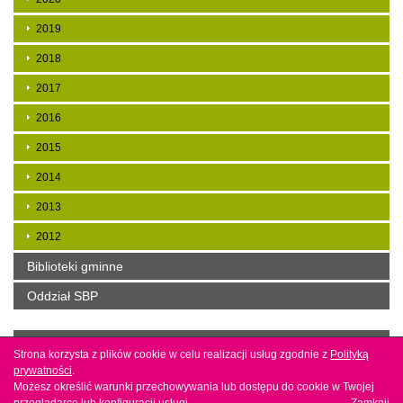
2019
2018
2017
2016
2015
2014
2013
2012
Biblioteki gminne
Oddział SBP
Copyright by mbp w Jaśle. Projekt i wykonanie
Agencja
Strona korzysta z plików cookie w celu realizacji usług zgodnie z
Strona korzysta z plików cookie w celu realizacji usług zgodnie z
Polityką
Polityką
interaktywna Bull Design
prywatności
prywatności
.
.
Możesz określić warunki przechowywania lub dostępu do cookie w Twojej
Możesz określić warunki przechowywania lub dostępu do cookie w Twojej