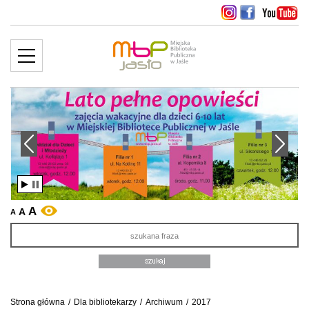
MENU
więcej ››
edni slajd
Następny slajd
A
A
WERSJA KONTRASTOWA
A
Sz
Strona główna
/
Dla bibliotekarzy
/
Archiwum
/
2017