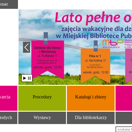
ntakt
arcia
Procedury
Katalogi i zbiory
łodych
Wystawy
Dla bibliotekarzy