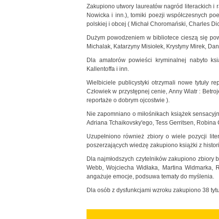
Zakupiono utwory laureatów nagród literackich i
Nowicka i inn.), tomiki poezji współczesnych po
polskiej i obcej ( Michał Choromański, Charles Dic
Dużym powodzeniem w bibliotece cieszą się pow
Michalak, Katarzyny Misiołek, Krystyny Mirek, Dani
Dla amatorów powieści kryminalnej nabyto ks
Kallentoffa i inn.
Wielbiciele publicystyki otrzymali nowe tytuły r
Człowiek w przystępnej cenie, Anny Wiatr : Betroj
reportaże o dobrym ojcostwie ).
Nie zapomniano o miłośnikach książek sensacyjnyc
Adriana Tchaikovsky'ego, Tess Gerritsen, Robina 
Uzupełniono również zbiory o wiele pozycji lite
poszerzających wiedzę zakupiono książki z histori
Dla najmłodszych czytelników zakupiono zbiory ba
Webb, Wojciecha Widłaka, Martina Widmarka, Ru
angażuje emocje, podsuwa tematy do myślenia.
Dla osób z dysfunkcjami wzroku zakupiono 38 tytułó