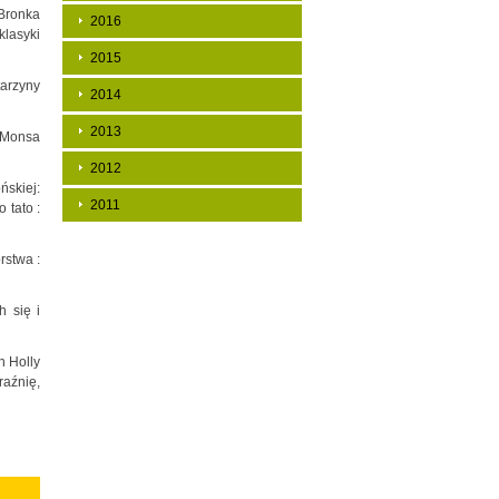
 Bronka
2016
klasyki
2015
tarzyny
2014
2013
 Monsa
2012
ńskiej:
2011
 tato :
rstwa :
h się i
h Holly
raźnię,