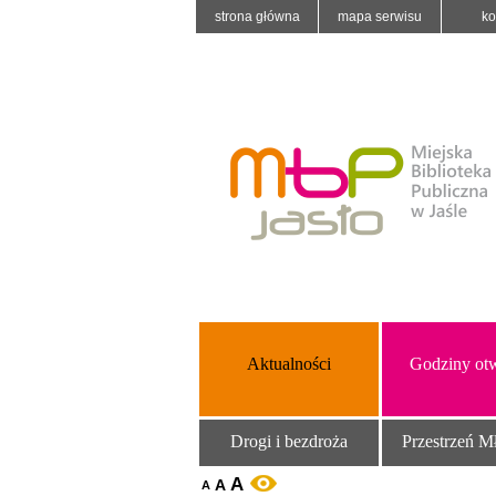
strona główna
mapa serwisu
ko
Aktualności
Godziny otw
Drogi i bezdroża
Przestrzeń M
A
A
WERSJA KONTRASTOWA
A