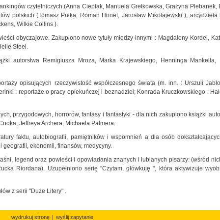
 rankingów czytelniczych (Anna Cieplak, Manuela Gretkowska, Grażyna Plebanek,
etów polskich (Tomasz Pułka, Roman Honet, Jarosław Mikołajewski ), arcydzieła 
kens, Wilkie Collins ).
ieści obyczajowe. Zakupiono nowe tytuły między innymi : Magdaleny Kordel, Ka
elle Steel.
iążki autorstwa Remigiusza Mroza, Marka Krajewskiego, Henninga Mankella,
eportaży opisujących rzeczywistość współczesnego świata (m. inn. : Urszuli Jabło
erinki : reportaże o pracy opiekuńczej i beznadziei; Konrada Kruczkowskiego : Halo
h, przygodowych, horrorów, fantasy i fantastyki - dla nich zakupiono książki auto
Cooka, Jeffreya Archera, Michaela Palmera.
ratury faktu, autobiografii, pamiętników i wspomnień a dla osób dokształcającyc
i geografii, ekonomii, finansów, medycyny.
śni, legend oraz powieści i opowiadania znanych i lubianych pisarzy: (wśród nic
cka Riordana). Uzupełniono serię "Czytam, główkuję ", która aktywizuje wyob
w z serii "Duże Litery" .
wydrukuj stronę
|
wyślij zapytanie