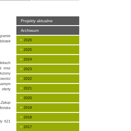
Projekty aktualne
Archiwum
gramie
2026
bliotek
2025
2024
tekach
i oraz
2023
ołożony
owości
2022
 samym
2021
oferty
2020
- Zakup
2019
inistra
2018
ły 621
2017