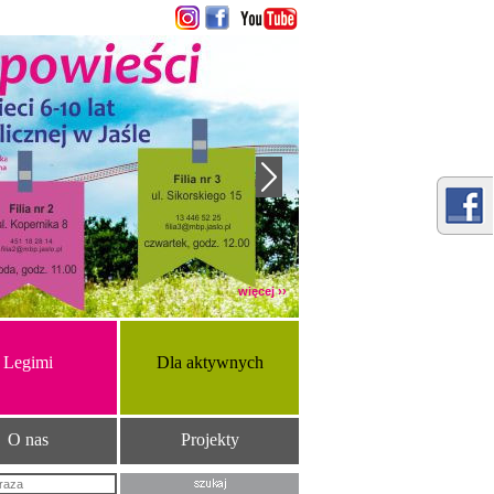
więcej ››
Legimi
Dla aktywnych
O nas
Projekty
Szukana fraza