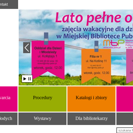
ntakt
arcia
Procedury
Katalogi i zbiory
łodych
Wystawy
Dla bibliotekarzy