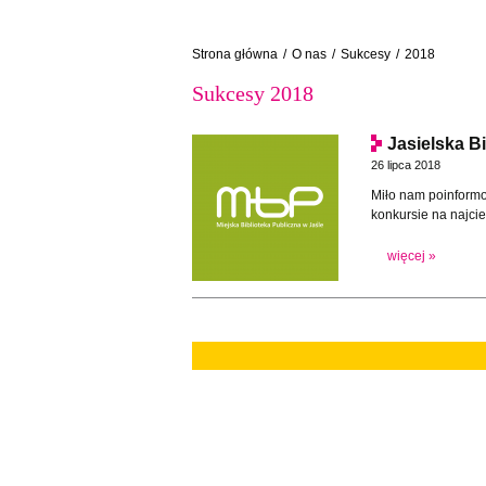
Strona główna
/
O nas
/
Sukcesy
/
2018
Sukcesy 2018
Jasielska B
26 lipca 2018
Miło nam poinformo
konkursie na najc
więcej »