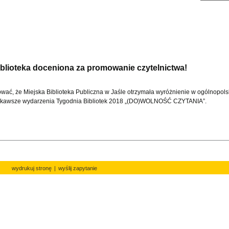
iblioteka doceniona za promowanie czytelnictwa!
wać, że Miejska Biblioteka Publiczna w Jaśle otrzymała wyróżnienie w ogólnopol
iekawsze wydarzenia Tygodnia Bibliotek 2018 „(DO)WOLNOŚĆ CZYTANIA”.
wydrukuj stronę
|
wyślij zapytanie