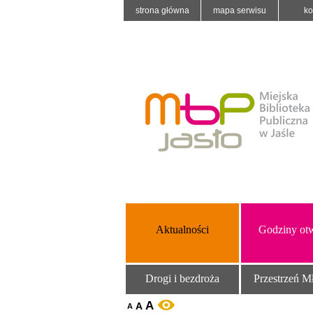
strona główna
mapa serwisu
ko
Aktualności
Godziny otw
Drogi i bezdroża
Przestrzeń M
A
A
WERSJA KONTRASTOWA
A