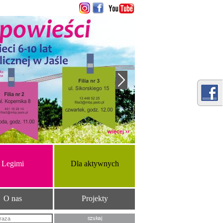
więcej ››
Legimi
Dla aktywnych
O nas
Projekty
Szukana fraza