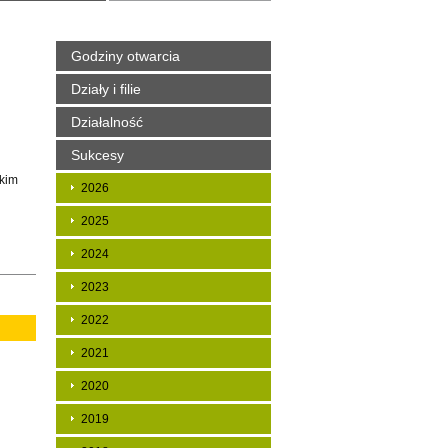
Godziny otwarcia
Działy i filie
Działalność
Sukcesy
skim
2026
2025
2024
2023
2022
2021
2020
2019