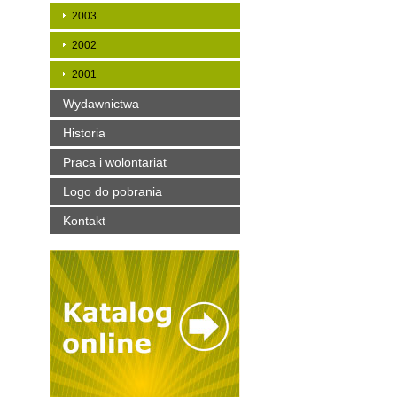
2003
2002
2001
Wydawnictwa
Historia
Praca i wolontariat
Logo do pobrania
Kontakt