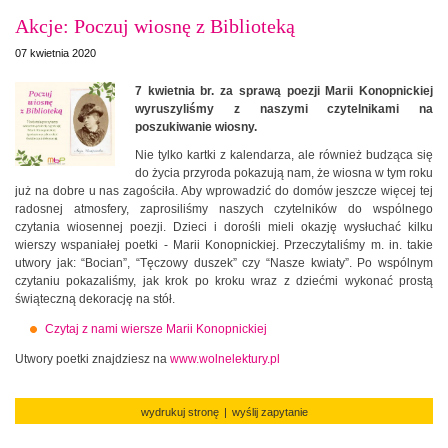
Akcje: Poczuj wiosnę z Biblioteką
07 kwietnia 2020
7 kwietnia br. za sprawą poezji Marii Konopnickiej
wyruszyliśmy z naszymi czytelnikami na
poszukiwanie wiosny.
Nie tylko kartki z kalendarza, ale również budząca się
do życia przyroda pokazują nam, że wiosna w tym roku
już na dobre u nas zagościła. Aby wprowadzić do domów jeszcze więcej tej
radosnej atmosfery, zaprosiliśmy naszych czytelników do wspólnego
czytania wiosennej poezji. Dzieci i dorośli mieli okazję wysłuchać kilku
wierszy wspaniałej poetki - Marii Konopnickiej. Przeczytaliśmy m. in. takie
utwory jak: “Bocian”, “Tęczowy duszek” czy “Nasze kwiaty”. Po wspólnym
czytaniu pokazaliśmy, jak krok po kroku wraz z dziećmi wykonać prostą
świąteczną dekorację na stół.
Czytaj z nami wiersze Marii Konopnickiej
Utwory poetki znajdziesz na
www.wolnelektury.pl
wydrukuj stronę
|
wyślij zapytanie