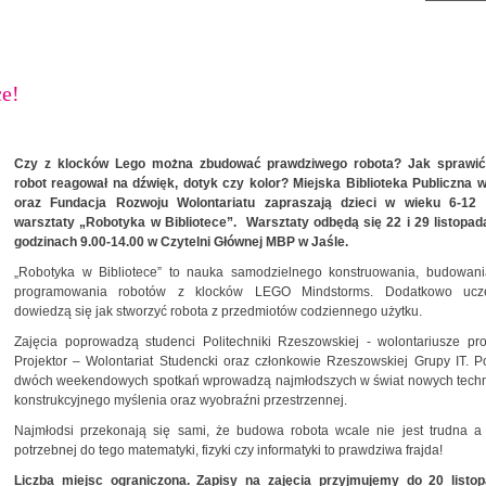
ce!
Czy z klocków Lego można zbudować prawdziwego robota? Jak sprawić
robot reagował na dźwięk, dotyk czy kolor? Miejska Biblioteka Publiczna 
oraz Fundacja Rozwoju Wolontariatu zapraszają dzieci w wieku 6-12 
warsztaty „Robotyka w Bibliotece”. Warsztaty odbędą się 22 i 29 listopad
godzinach 9.00-14.00 w Czytelni Głównej MBP w Jaśle.
„Robotyka w Bibliotece” to nauka samodzielnego konstruowania, budowani
programowania robotów z klocków LEGO Mindstorms. Dodatkowo ucze
dowiedzą się jak stworzyć robota z przedmiotów codziennego użytku.
Zajęcia poprowadzą studenci Politechniki Rzeszowskiej - wolontariusze pr
Projektor – Wolontariat Studencki oraz członkowie Rzeszowskiej Grupy IT. 
dwóch weekendowych spotkań wprowadzą najmłodszych w świat nowych techno
konstrukcyjnego myślenia oraz wyobraźni przestrzennej.
Najmłodsi przekonają się sami, że budowa robota wcale nie jest trudna a
potrzebnej do tego matematyki, fizyki czy informatyki to prawdziwa frajda!
Liczba miejsc ograniczona. Zapisy na zajęcia przyjmujemy do 20 listo