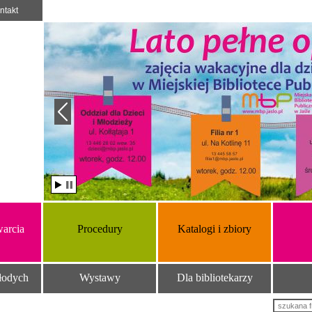
ntakt
arcia
Procedury
Katalogi i zbiory
łodych
Wystawy
Dla bibliotekarzy