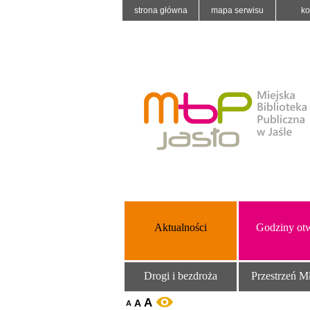
strona główna
mapa serwisu
ko
Aktualności
Godziny otw
Drogi i bezdroża
Przestrzeń M
A
A
WERSJA KONTRASTOWA
A