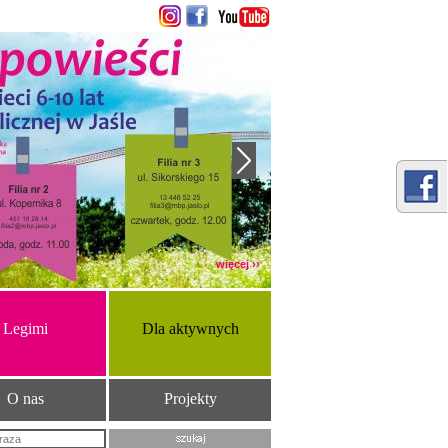
więcej ››
Legimi
Dla aktywnych
O nas
Projekty
Szukana fraza