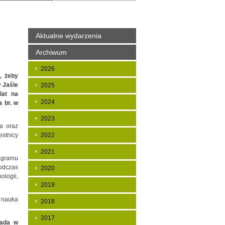
Aktualne wydarzenia
Archiwum
2026
, żeby
w Jaśle
2025
lat na
2024
a br. w
2023
a oraz
stnicy
2022
2021
ogramu
Podczas
2020
logii,
2019
 nauka
2018
2017
pada w