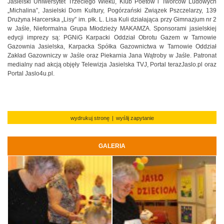
Jasielski Uniwersytet Trzeciego Wieku, Klub Poetów i Twórców Ludowych
„Michalina”, Jasielski Dom Kultury, Pogórzański Związek Pszczelarzy, 139
Drużyna Harcerska „Lisy” im. płk. L. Lisa Kuli działająca przy Gimnazjum nr 2
w Jaśle, Nieformalna Grupa Młodzieży MAKAMZA. Sponsorami jasielskiej
edycji imprezy są: PGNiG Karpacki Oddział Obrotu Gazem w Tarnowie
Gazownia Jasielska, Karpacka Spółka Gazownictwa w Tarnowie Oddział
Zakład Gazowniczy w Jaśle oraz Piekarnia Jana Wątroby w Jaśle. Patronat
medialny nad akcją objęły Telewizja Jasielska TVJ, Portal terazJaslo.pl oraz
Portal Jaslo4u.pl.
wydrukuj stronę
|
wyślij zapytanie
GALERIA