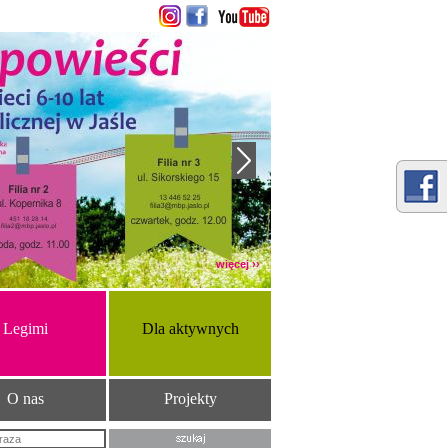
więcej ››
Legimi
Dla aktywnych
O nas
Projekty
Szukana fraza