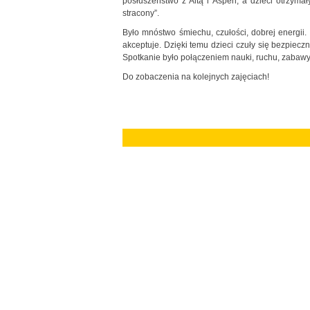
posłuszeństwo z Altą i Aspen, a dzieci otrzyma
stracony”.
Było mnóstwo śmiechu, czułości, dobrej energii. 
akceptuje. Dzięki temu dzieci czuły się bezpiec
Spotkanie było połączeniem nauki, ruchu, zabawy o
Do zobaczenia na kolejnych zajęciach!