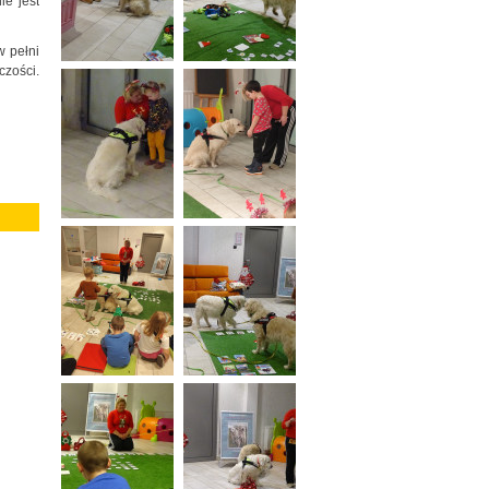
ie jest
w pełni
czości.