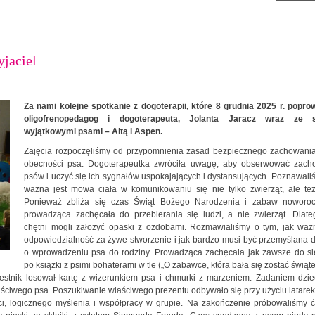
yjaciel
Za nami kolejne spotkanie z dogoterapii, które 8 grudnia 2025 r. popro
oligofrenopedagog i dogoterapeuta, Jolanta Jaracz wraz ze 
wyjątkowymi psami – Altą i Aspen.
Zajęcia rozpoczęliśmy od przypomnienia zasad bezpiecznego zachowania
obecności psa. Dogoterapeutka zwróciła uwagę, aby obserwować zach
psów i uczyć się ich sygnałów uspokajających i dystansujących. Poznawali
ważna jest mowa ciała w komunikowaniu się nie tylko zwierząt, ale też
Ponieważ zbliża się czas Świąt Bożego Narodzenia i zabaw noworoc
prowadząca zachęcała do przebierania się ludzi, a nie zwierząt. Dlate
chętni mogli założyć opaski z ozdobami. Rozmawialiśmy o tym, jak ważn
odpowiedzialność za żywe stworzenie i jak bardzo musi być przemyślana 
o wprowadzeniu psa do rodziny. Prowadząca zachęcała jak zawsze do si
po książki z psimi bohaterami w tle („O zabawce, która bała się zostać świą
stnik losował kartę z wizerunkiem psa i chmurki z marzeniem. Zadaniem dzie
ciwego psa. Poszukiwanie właściwego prezentu odbywało się przy użyciu latarek!
i, logicznego myślenia i współpracy w grupie. Na zakończenie próbowaliśmy ć