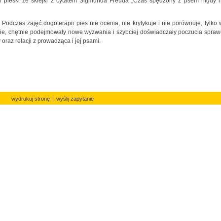
ły pieski ze sklejki z cytatem Sigmunda Freuda „Czas spędzony z psem nigdy n
Podczas zajęć dogoterapii pies nie ocenia, nie krytykuje i nie porównuje, tylko 
znie, chętnie podejmowały nowe wyzwania i szybciej doświadczały poczucia spraw
raz relacji z prowadząca i jej psami.
wydrukuj stronę
|
wyślij zapytanie