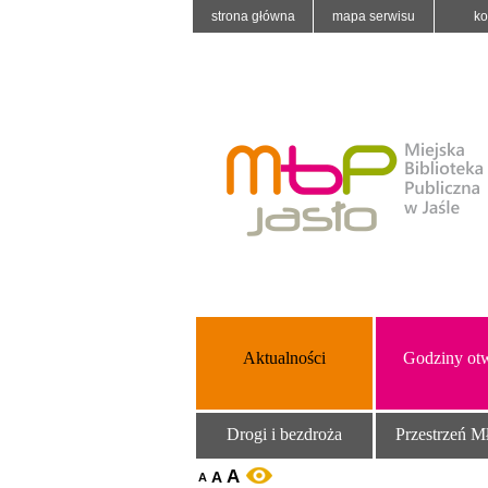
strona główna
mapa serwisu
ko
Aktualności
Godziny otw
Drogi i bezdroża
Przestrzeń M
A
A
WERSJA KONTRASTOWA
A