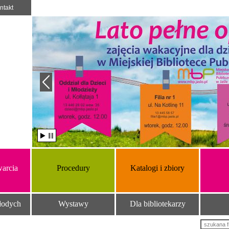
ntakt
arcia
Procedury
Katalogi i zbiory
łodych
Wystawy
Dla bibliotekarzy