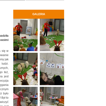
GALERIA
wadziła
swoimi
 się w
owanie
śmy jak
 ludzi.
znych,
go też,
a jest
decyzja
ęgania
tecznym
ci było
 Był to
wiczyć