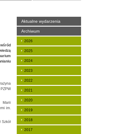
Aktualne wydarzenia
Archiwum
2026
 wśród
wiedzą
2025
narium
2024
nianiu
2023
2022
rażyna
zy PZPW
2021
2020
 Marii
ymi im.
2019
2018
ł Szkół
2017