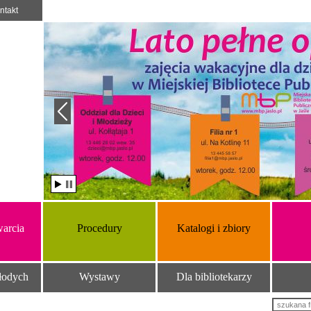
ntakt
arcia
Procedury
Katalogi i zbiory
łodych
Wystawy
Dla bibliotekarzy