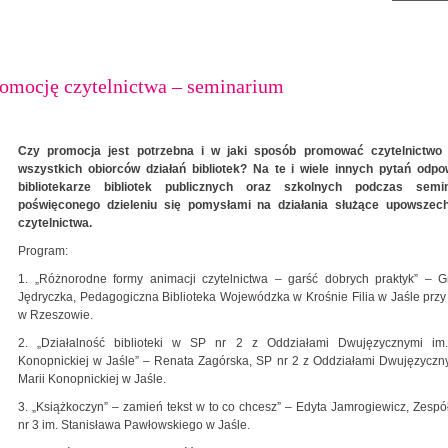
romocję czytelnictwa – seminarium
Czy promocja jest potrzebna i w jaki sposób promować czytelnictwo
wszystkich obiorców działań bibliotek? Na te i wiele innych pytań odpo
bibliotekarze bibliotek publicznych oraz szkolnych podczas semi
poświęconego dzieleniu się pomysłami na działania służące upowszech
czytelnictwa.
Program:
1. „Różnorodne formy animacji czytelnictwa – garść dobrych praktyk” – G
Jędryczka, Pedagogiczna Biblioteka Wojewódzka w Krośnie Filia w Jaśle pr
w Rzeszowie.
2. „Działalność biblioteki w SP nr 2 z Oddziałami Dwujęzycznymi im.
Konopnickiej w Jaśle” – Renata Zagórska, SP nr 2 z Oddziałami Dwujęzyczn
Marii Konopnickiej w Jaśle.
3. „Książkoczyn” – zamień tekst w to co chcesz” – Edyta Jamrogiewicz, Zespó
nr 3 im. Stanisława Pawłowskiego w Jaśle.