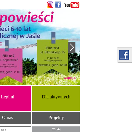
więcej ››
Legimi
Dla aktywnych
O nas
Projekty
Szukana fraza