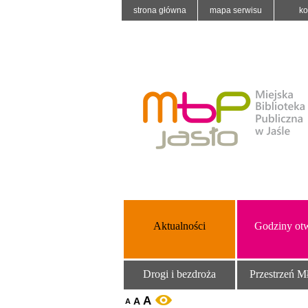
strona główna
mapa serwisu
ko
Aktualności
Godziny otw
Drogi i bezdroża
Przestrzeń M
A
A
WERSJA KONTRASTOWA
A