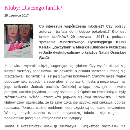
Kluby: Dlaczego fanfik?
29 czerwca 2017
Co interesuje współczesną młodzież? Czy polscy
autorzy trafiają do młodego pokolenia? Kto jest
fanem fanfików? 29 czerwca 2017 r. podczas
spotkania Młodzieżowego Dyskusyjnego Klubu
Książki „Zaczytani” w Miejskiej Bibliotece Publicznej
w Jaśle dyskutowaliśmy o książce Natalii Osińskiej
Fanfik
.
Klubowicze wybrali książkę sugerując się tytułem. Czy wybór okazał się
trafny? Niektórzy spodziewali się powieści o pisaniu fanfiction i trochę się
rozczarowali, bo fanfik nie jest jej głównym bohaterem. Stanowi raczej wątek
poboczny jako sposób na życie głównej bohaterki Tośki, a może raczej na
jego unikanie. Jednak powieść Osińskiej wciąga, szczególnie swoim
prostym, wartkim językiem, ale czy przekonuje? Opinie na temat książki były
zróżnicowane. Wśród uczestników pojawiły się dwa stanowiska. Część
klubowiczów stwierdziła, że książkę czyta się szybko, jest ciekawa, dobrze
napisana. Porusza ważne problemy, które często są pomijane milczeniem.
Według innych autorka czasem przynudza, fabuła się ciągnie, a
bohaterowie postępują irracjonalnie i są irytujący.
Jedna z uczestniczek dyskusji zauważyła:
Większość nastolatek ma