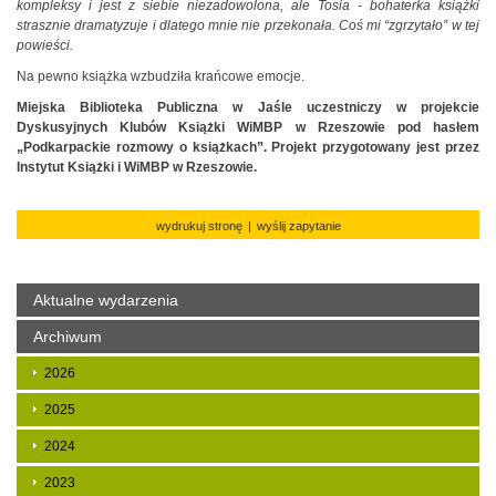
kompleksy i jest z siebie niezadowolona, ale Tosia - bohaterka książki
strasznie dramatyzuje i dlatego mnie nie przekonała. Coś mi “zgrzytało” w tej
powieści.
Na pewno książka wzbudziła krańcowe emocje.
Miejska Biblioteka Publiczna w Jaśle uczestniczy w projekcie
Dyskusyjnych Klubów Książki WiMBP w Rzeszowie pod hasłem
„Podkarpackie rozmowy o książkach”. Projekt przygotowany jest przez
Instytut Książki i WiMBP w Rzeszowie.
wydrukuj stronę
|
wyślij zapytanie
Aktualne wydarzenia
Archiwum
2026
2025
2024
2023