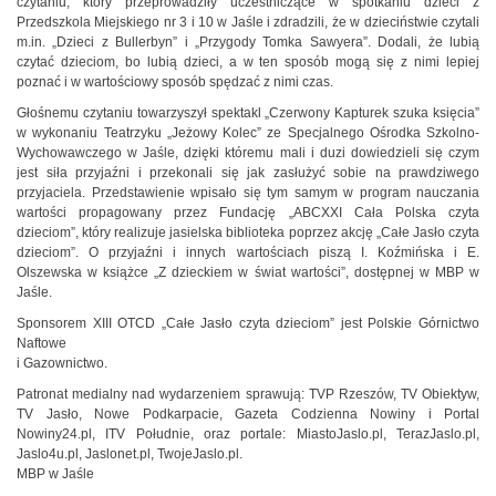
czytaniu, który przeprowadziły uczestniczące w spotkaniu dzieci z
Przedszkola Miejskiego nr 3 i 10 w Jaśle i zdradzili, że w dzieciństwie czytali
m.in. „Dzieci z Bullerbyn” i „Przygody Tomka Sawyera”. Dodali, że lubią
czytać dzieciom, bo lubią dzieci, a w ten sposób mogą się z nimi lepiej
poznać i w wartościowy sposób spędzać z nimi czas.
Głośnemu czytaniu towarzyszył spektakl „Czerwony Kapturek szuka księcia”
w wykonaniu Teatrzyku „Jeżowy Kolec” ze Specjalnego Ośrodka Szkolno-
Wychowawczego w Jaśle, dzięki któremu mali i duzi dowiedzieli się czym
jest siła przyjaźni i przekonali się jak zasłużyć sobie na prawdziwego
przyjaciela. Przedstawienie wpisało się tym samym w program nauczania
wartości propagowany przez Fundację „ABCXXI Cała Polska czyta
dzieciom”, który realizuje jasielska biblioteka poprzez akcję „Całe Jasło czyta
dzieciom”. O przyjaźni i innych wartościach piszą I. Koźmińska i E.
Olszewska w książce „Z dzieckiem w świat wartości”, dostępnej w MBP w
Jaśle.
Sponsorem XIII OTCD „Całe Jasło czyta dzieciom” jest Polskie Górnictwo
Naftowe
i Gazownictwo.
Patronat medialny nad wydarzeniem sprawują: TVP Rzeszów, TV Obiektyw,
TV Jasło, Nowe Podkarpacie, Gazeta Codzienna Nowiny i Portal
Nowiny24.pl, ITV Południe, oraz portale: MiastoJaslo.pl, TerazJaslo.pl,
Jaslo4u.pl, Jaslonet.pl, TwojeJaslo.pl.
MBP w Jaśle