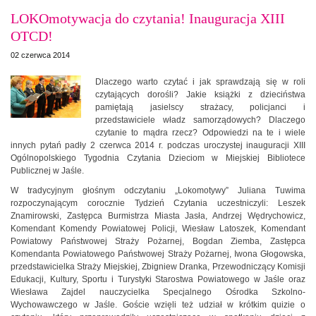
LOKOmotywacja do czytania! Inauguracja XIII
OTCD!
02 czerwca 2014
Dlaczego warto czytać i jak sprawdzają się w roli
czytających dorośli? Jakie książki z dzieciństwa
pamiętają jasielscy strażacy, policjanci i
przedstawiciele władz samorządowych? Dlaczego
czytanie to mądra rzecz? Odpowiedzi na te i wiele
innych pytań padły 2 czerwca 2014 r. podczas uroczystej inauguracji XIII
Ogólnopolskiego Tygodnia Czytania Dzieciom w Miejskiej Bibliotece
Publicznej w Jaśle.
W tradycyjnym głośnym odczytaniu „Lokomotywy” Juliana Tuwima
rozpoczynającym corocznie Tydzień Czytania uczestniczyli: Leszek
Znamirowski, Zastępca Burmistrza Miasta Jasła, Andrzej Wędrychowicz,
Komendant Komendy Powiatowej Policji, Wiesław Latoszek, Komendant
Powiatowy Państwowej Straży Pożarnej, Bogdan Ziemba, Zastępca
Komendanta Powiatowego Państwowej Straży Pożarnej, Iwona Głogowska,
przedstawicielka Straży Miejskiej, Zbigniew Dranka, Przewodniczący Komisji
Edukacji, Kultury, Sportu i Turystyki Starostwa Powiatowego w Jaśle oraz
Wiesława Zajdel nauczycielka Specjalnego Ośrodka Szkolno-
Wychowawczego w Jaśle. Goście wzięli też udział w krótkim quizie o