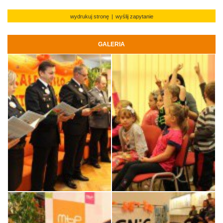
wydrukuj stronę
|
wyślij zapytanie
GALERIA