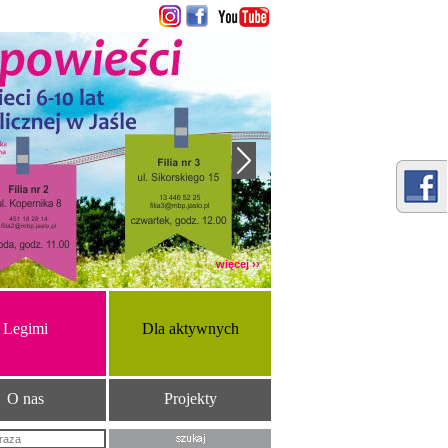
więcej ››
Legimi
Dla aktywnych
O nas
Projekty
Szukana fraza