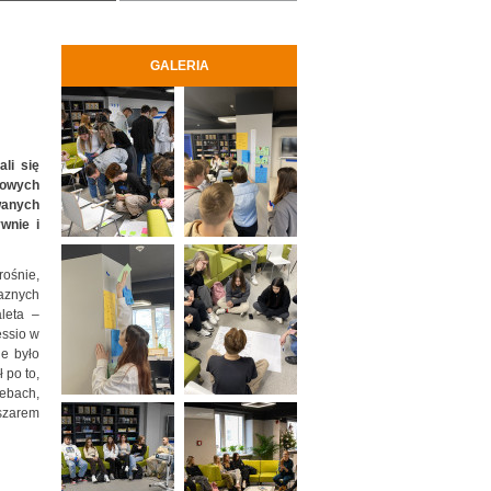
GALERIA
li się
wowych
wanych
wnie i
ośnie,
jaznych
leta –
essio w
ie było
 po to,
zebach,
szarem