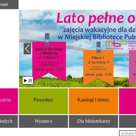
ntakt
arcia
Procedury
Katalogi i zbiory
łodych
Wystawy
Dla bibliotekarzy