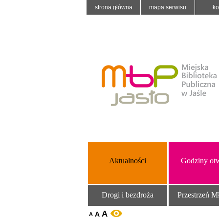
strona główna
mapa serwisu
ko
Aktualności
Godziny otw
Drogi i bezdroża
Przestrzeń M
A
A
WERSJA KONTRASTOWA
A