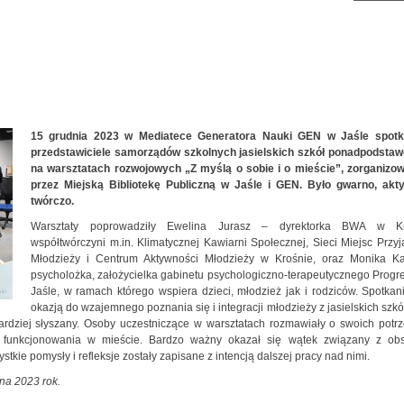
15 grudnia 2023 w Mediatece Generatora Nauki GEN w Jaśle spotka
przedstawiciele samorządów szkolnych jasielskich szkół ponadpodsta
na warsztatach rozwojowych „Z myślą o sobie i o mieście”, zorganizo
przez Miejską Bibliotekę Publiczną w Jaśle i GEN. Było gwarno, akty
twórczo.
Warsztaty poprowadziły Ewelina Jurasz – dyrektorka BWA w Kr
współtwórczyni m.in. Klimatycznej Kawiarni Społecznej, Sieci Miejsc Przy
Młodzieży i Centrum Aktywności Młodzieży w Krośnie, oraz Monika Ka
psycholożka, założycielka gabinetu psychologiczno-terapeutycznego Progr
Jaśle, w ramach którego wspiera dzieci, młodzież jak i rodziców. Spotkan
okazją do wzajemnego poznania się i integracji młodzieży z jasielskich szkół
ardziej słyszany. Osoby uczestniczące w warsztatach rozmawiały o swoich potr
h funkcjonowania w mieście. Bardzo ważny okazał się wątek związany z ob
kie pomysły i refleksje zostały zapisane z intencją dalszej pracy nad nimi.
na 2023 rok.