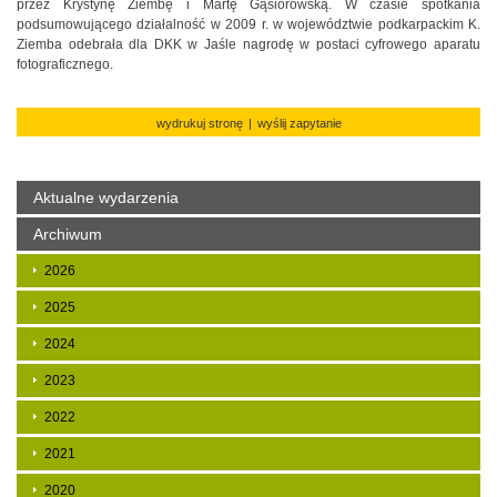
przez Krystynę Ziembę i Martę Gąsiorowską. W czasie spotkania
podsumowującego działalność w 2009 r. w województwie podkarpackim K.
Ziemba odebrała dla DKK w Jaśle nagrodę w postaci cyfrowego aparatu
fotograficznego.
wydrukuj stronę
|
wyślij zapytanie
Aktualne wydarzenia
Archiwum
2026
2025
2024
2023
2022
2021
2020