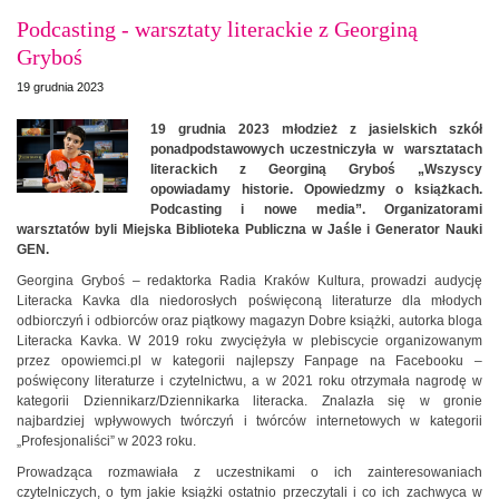
Podcasting - warsztaty literackie z Georginą
Gryboś
19 grudnia 2023
19 grudnia 2023 młodzież z jasielskich szkół
ponadpodstawowych uczestniczyła w warsztatach
literackich z Georginą Gryboś „Wszyscy
opowiadamy historie. Opowiedzmy o książkach.
Podcasting i nowe media”. Organizatorami
warsztatów byli Miejska Biblioteka Publiczna w Jaśle i Generator Nauki
GEN.
Georgina Gryboś – redaktorka Radia Kraków Kultura, prowadzi audycję
Literacka Kavka dla niedorosłych poświęconą literaturze dla młodych
odbiorczyń i odbiorców oraz piątkowy magazyn Dobre książki, autorka bloga
Literacka Kavka. W 2019 roku zwyciężyła w plebiscycie organizowanym
przez opowiemci.pl w kategorii najlepszy Fanpage na Facebooku –
poświęcony literaturze i czytelnictwu, a w 2021 roku otrzymała nagrodę w
kategorii Dziennikarz/Dziennikarka literacka. Znalazła się w gronie
najbardziej wpływowych twórczyń i twórców internetowych w kategorii
„Profesjonaliści” w 2023 roku.
Prowadząca rozmawiała z uczestnikami o ich zainteresowaniach
czytelniczych, o tym jakie książki ostatnio przeczytali i co ich zachwyca w