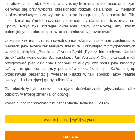
literaturze, a co nudzi. Przedstawiła zasady tworzenia w internecie oraz czym
kierować się przy wyborze określonego rodzaju działalności w mediach
społecznościowych: czy wybrać konto na Instagramie, Facebooku lub Tik-
Toku, kanał na YouTube czy podcast w jednej z platform podcastowych np.
Spotify. Przybliżyła strategie określania grupy docelowej, aby swoim
potencjalnym odbiorcom pokazać co zamierzamy prezentować.
Uczestnicy w grupach zastanawiali się nad własnym sposobem zaistnienia w
mediach jako twórcy reklamujący literaturę. Korzystając z przygotowanych
wcześniej książek: „Butelka taty” Artura Gębki; „Rycerz Jan, Królewna Kasia i
Smok” Lidki Iwanowskiej-Szymańskiej; „Pan Wyrazisty” Olgi Tokarczuk mieli
przygotować plan działania i scenariusz audycji czy postu jako blogerzy,
twórcy instagramowi, autorzy podcastów o książkach itp. Każda z grup
przedstawiła prezentację wybranej książki w taki sposób jakby realnie
tworzyła dla istniejącej grupy odbiorców.
Dla młodzieży było to nowe, inspirujące doświadczenie, gdyż zmiana roli z
odbiorcy w twórcę zmieniła ich optykę.
Zadanie jest finansowane z budżetu Miasta Jasła na 2023 rok.
wydrukuj stronę
|
wyślij zapytanie
GALERIA