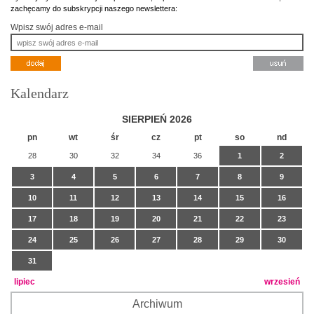
zachęcamy do subskrypcji naszego newslettera:
Wpisz swój adres e-mail
Kalendarz
SIERPIEŃ 2026
pn
wt
śr
cz
pt
so
nd
28
30
32
34
36
1
2
3
4
5
6
7
8
9
10
11
12
13
14
15
16
17
18
19
20
21
22
23
24
25
26
27
28
29
30
31
lipiec
wrzesień
Archiwum