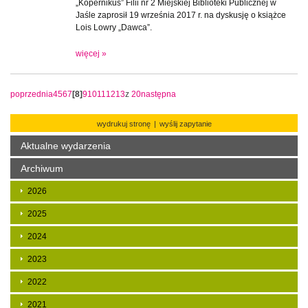
„Kopernikus” Filii nr 2 Miejskiej Biblioteki Publicznej w
Jaśle zaprosił 19 września 2017 r. na dyskusję o książce
Lois Lowry „Dawca”.
więcej »
poprzednia
4
5
6
7
[8]
9
10
11
12
13
z
20
następna
wydrukuj stronę
|
wyślij zapytanie
Aktualne wydarzenia
Archiwum
2026
2025
2024
2023
2022
2021