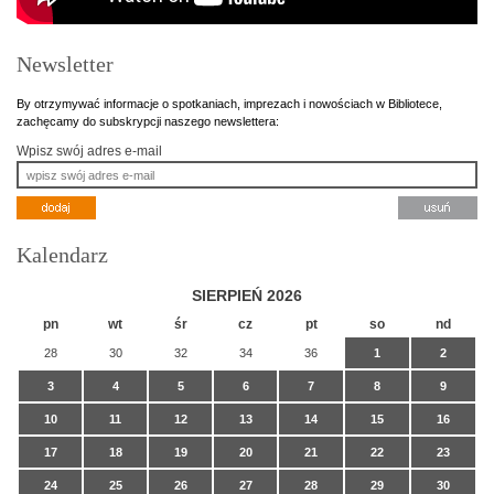
Newsletter
By otrzymywać informacje o spotkaniach, imprezach i nowościach w Bibliotece,
zachęcamy do subskrypcji naszego newslettera:
Wpisz swój adres e-mail
Kalendarz
SIERPIEŃ 2026
pn
wt
śr
cz
pt
so
nd
28
30
32
34
36
1
2
3
4
5
6
7
8
9
10
11
12
13
14
15
16
17
18
19
20
21
22
23
24
25
26
27
28
29
30