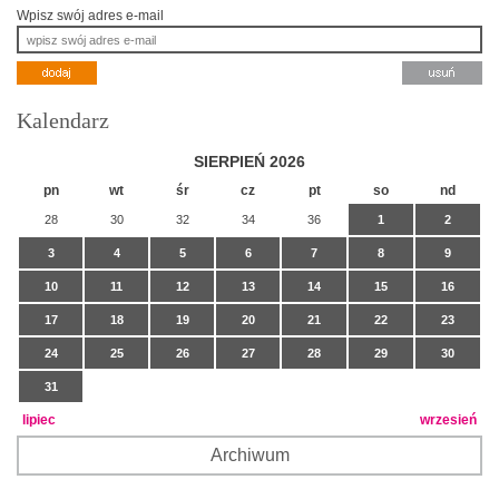
Wpisz swój adres e-mail
Kalendarz
SIERPIEŃ 2026
pn
wt
śr
cz
pt
so
nd
28
30
32
34
36
1
2
3
4
5
6
7
8
9
10
11
12
13
14
15
16
17
18
19
20
21
22
23
24
25
26
27
28
29
30
31
lipiec
wrzesień
Archiwum