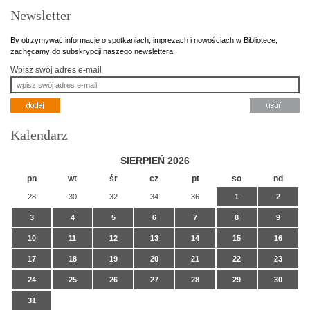
Newsletter
By otrzymywać informacje o spotkaniach, imprezach i nowościach w Bibliotece,
zachęcamy do subskrypcji naszego newslettera:
Wpisz swój adres e-mail
Kalendarz
SIERPIEŃ 2026
pn
wt
śr
cz
pt
so
nd
28
30
32
34
36
1
2
3
4
5
6
7
8
9
10
11
12
13
14
15
16
17
18
19
20
21
22
23
24
25
26
27
28
29
30
31