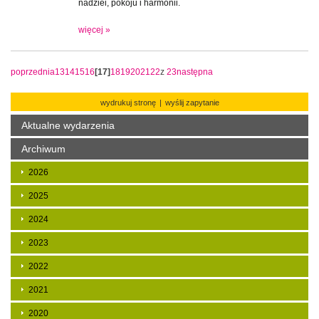
nadziei, pokoju i harmonii.
więcej »
poprzednia
13
14
15
16
[17]
18
19
20
21
22
z
23
następna
wydrukuj stronę
|
wyślij zapytanie
Aktualne wydarzenia
Archiwum
2026
2025
2024
2023
2022
2021
2020