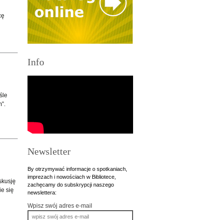
cę
Info
śle
”.
Newsletter
By otrzymywać informacje o spotkaniach,
imprezach i nowościach w Bibliotece,
skusję
zachęcamy do subskrypcji naszego
e się
newslettera:
Wpisz swój adres e-mail