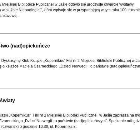
 Miejskiej Bibliotece Publicznej w Jaśle odbyło się uroczyste otwarcie wystawy
ja w służbie Niepodległej”, która wpisuje się w przypadającą w tym roku 100. roczni
Państwowej.
stwo (nad)opiekuńcze
 Dyskusyjny Klub Książki „Kopernikus” Filii nr 2 Miejskiej Biblioteki Publicznej w Ja
ję o książce Macieja Czarneckiego „Dzieci Norwegii : o państwie (nad)opiekuńczym
światy
ążki „Kopernikus” Filii nr 2 Miejskiej Biblioteki Publicznej w Jaśle zaprasza na dy
Czarneckiego „Dzieci Norwegii : o państwie (nad)opiekuńczym”. Spotkanie odbędzi
. (czwartek) o godzinie 16.30, ul. Kopernika 8.