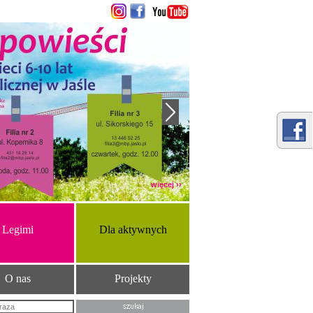
więcej ››
Legimi
Dla aktywnych
O nas
Projekty
Szukana fraza