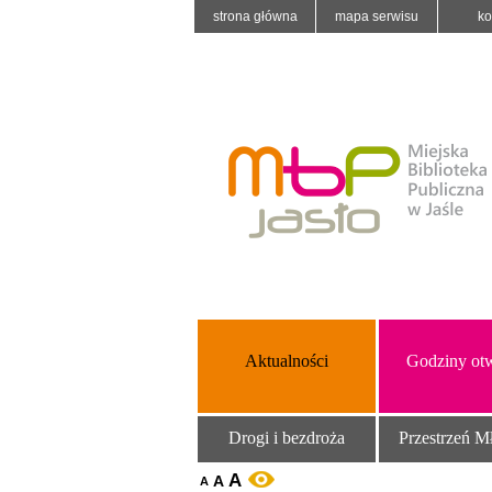
strona główna
mapa serwisu
ko
Aktualności
Godziny otw
Drogi i bezdroża
Przestrzeń M
A
A
WERSJA KONTRASTOWA
A