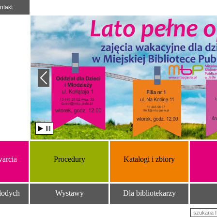
ntakt
arcia
Procedury
Katalogi i zbiory
łodych
Wystawy
Dla bibliotekarzy