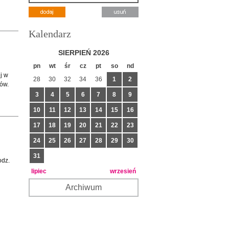
Kalendarz
SIERPIEŃ 2026
pn
wt
śr
cz
pt
so
nd
j w
28
30
32
34
36
1
2
ów.
3
4
5
6
7
8
9
10
11
12
13
14
15
16
17
18
19
20
21
22
23
24
25
26
27
28
29
30
31
odz.
lipiec
wrzesień
Archiwum