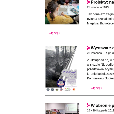
Projekty: 
29 listopada 2019
Jak odnaleźć zagin
pytania szukali mił
Miejskiej Bibliotece
więcej »
Wystawa z ok
28 listopada - 14 gru
28 listopada br., w
w służbie Niepodle
przedstawiającymi 
terenie jasielszcz
Komunikacji Społe
więcej »
W obronie pr
28 - 29 listopada 201