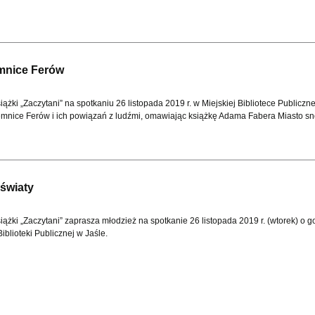
mnice Ferów
ążki „Zaczytani” na spotkaniu 26 listopada 2019 r. w Miejskiej Bibliotece Publiczne
emnice Ferów i ich powiązań z ludźmi, omawiając książkę Adama Fabera Miasto sn
 światy
ążki „Zaczytani” zaprasza młodzież na spotkanie 26 listopada 2019 r. (wtorek) o g
iblioteki Publicznej w Jaśle.