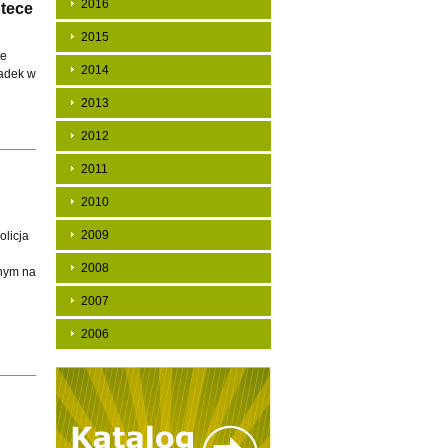
2016
tece
2015
te
2014
gadek w
2013
2012
2011
2010
2009
olicja
2008
nnym na
2007
2006