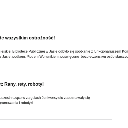
de wszystkim ostrożność!
iejskiej Bibliotece Publicznej w Jaśle odbyło się spotkanie z funkcjonariuszem K
 w Jaśle, podkom. Piotrem Wojtunikiem, poświęcone bezpieczeństwu osób starszyc
: Rany, rety, roboty!
i uczestniczące w zajęciach Juniwersytetu zapoznawały się
ramowania i robotyki.