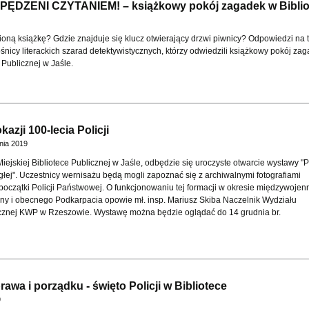
naPĘDZENI CZYTANIEM! – książkowy pokój zagadek w Biblio
ioną książkę? Gdzie znajduje się klucz otwierający drzwi piwnicy? Odpowiedzi na 
ośnicy literackich szarad detektywistycznych, którzy odwiedzili książkowy pokój za
 Publicznej w Jaśle.
azji 100-lecia Policji
dnia 2019
 Miejskiej Bibliotece Publicznej w Jaśle, odbędzie się uroczyste otwarcie wystawy "P
głej". Uczestnicy wernisażu będą mogli zapoznać się z archiwalnymi fotografiami
początki Policji Państwowej. O funkcjonowaniu tej formacji w okresie międzywoje
yzny i obecnego Podkarpacia opowie mł. insp. Mariusz Skiba Naczelnik Wydziału
cznej KWP w Rzeszowie. Wystawę można będzie oglądać do 14 grudnia br.
awa i porządku - święto Policji w Bibliotece
9