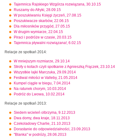
Tajemnica Rajskiego Wzgórza rozwiązana, 30.10.15
Ruszamy do Afryki, 28.09.15
W poszukiwaniu Księgi życzeń, 27.08.15
Poszukiwacze skarbów, 22.06.15
Dla miłosników przygód, 27.05.15
W drugim wymiarze, 22.04.15
Piraci i podróże w czasie, 20.03.15
Tajemnica pływalni rozwiązana!, 6.02.15
Relacje ze spotkań 2014:
W mniejszym rozmiarze, 29.10.14
Strofy o kotach czyli spotkanie z Agnieszką Frączek, 23.10.14
Wszystkie lajki Marczuka, 29.09.2014
Festiwal miłości w Valleby, 21.05.2014
Kumpel ciągle w biegu, 7.04.2014
Na ratunek chorym, 10.03.2014
Podróż do Lwowa, 10.02.2014
Relacje ze spotkań 2013:
Siedem wcieleń olbrzyma, 9.12.2013
Dwa domy, dwa kraje, 18.11.2013
Czekoladowy Charlie, 21.10.2013
Dorastanie do odpowiedzialności, 23.09.2013
"Blanka" w podróży, 28.06.2013