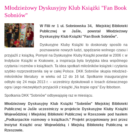
Młodzieżowy Dyskusyjny Klub Książki "Fan Book
Sobniów"
W Filii nr 1 ul. Sobniowska 34, Miejskiej Biblioteki
Publicznej w Jaśle, powstał Młodzieżowy
Dyskusyjny Klub Książki "Fan Book Sobniów".
Dyskusyjne Kluby Książki to doskonały sposób na
poznawanie nowych ludzi, spędzanie wolnego czasu i
przyjaźń z książką. Pomysł na Dyskusyjne Kluby Książki powstał w 2006 r. w
Instytucie Książki w Krakowie, a inspiracja była brytyjska idea wspólnego
czytania i rozmów o książkach. Ta idea spotkań miłośników książek i czytania
szybko rozprzestrzeniła się w całej Polsce. DKK Sobniów skupia młodzież-
miłośników literatury w wieku od 12 do 16 lat. Spotkanie inauguracyjne
odbyło się 24 maja 2013 r. – uczestnicy dyskutowali o losach dziwacznego
ogra i jego niezwykłych przyjaciół z książki „Na tropie ogra” Evy Ibbotson.
Spotkania DKK "Sobniów" odbywająsię raz w miesiącu.
Młodzieżowy Dyskusyjny Klub Książki "Sobniów" Miejskiej Biblioteki
Publicznej w Jaśle uczestniczy w projekcie Dyskusyjne Kluby Książki
Wojewódzkiej i Miejskiej Biblioteki Publicznej w Rzeszowie pod hasłem
„Podkarpackie rozmowy o książkach.” Projekt przygotowany jest przez
Instytut Książki oraz Wojewódzką i Miejską Bibliotekę Publiczną w
Rzeszowie.