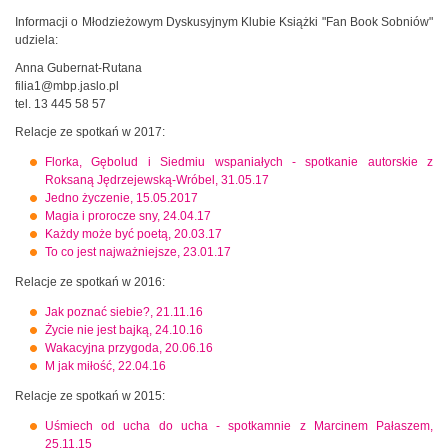
Informacji o Młodzieżowym Dyskusyjnym Klubie Książki "Fan Book Sobniów"
udziela:
Anna Gubernat-Rutana
filia1@mbp.jaslo.pl
tel. 13 445 58 57
Relacje ze spotkań w 2017:
Florka, Gębolud i Siedmiu wspaniałych - spotkanie autorskie z
Roksaną Jędrzejewską-Wróbel, 31.05.17
Jedno życzenie, 15.05.2017
Magia i prorocze sny, 24.04.17
Każdy może być poetą, 20.03.17
To co jest najważniejsze, 23.01.17
Relacje ze spotkań w 2016:
Jak poznać siebie?, 21.11.16
Życie nie jest bajką, 24.10.16
Wakacyjna przygoda, 20.06.16
M jak miłość, 22.04.16
Relacje ze spotkań w 2015:
Uśmiech od ucha do ucha - spotkamnie z Marcinem Pałaszem,
25.11.15