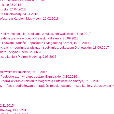
z Kazimierzem Orłosiem, 4.06.2018
anko, 9.05.2018
ulczyka, 24.04.2018
rbarą Sokołowską, 23.04.2018
profesorem Karolem Myśliwcem, 15.02.2018
ny - Kulisy dyplomacji – spotkanie z Łukaszem Walewskim, 6.10.2017
 - Zatarte granice – poezja Krzysztofa Bielenia, 20.09.2017
ny - O dawaniu radości – spotkanie z Magdaleną Kordel, 19.09.2017
ny - Kreacja – powinność pisarza - spotkanie z Łukaszem Orbitowskim, 18.09.2017
nie z Krystyną Czerni, 29.06.2017
– spotkanie z Piotrem Hudymą, 9.05.2017
ałkowska w Bibliotece, 26.10.2016
- Poetyckie szumy i zlepy Justyny Bargielskiej, 3.10.2016
-
Podróż w czasie i historii z Małgorzatą Gutowską-Adamczyk, 22.09.2016
lny -
Pasja podróżowania i radość relacjonowania – spotkanie z Jarosławem K
12.11.2015
ochowską, 13.10.2015