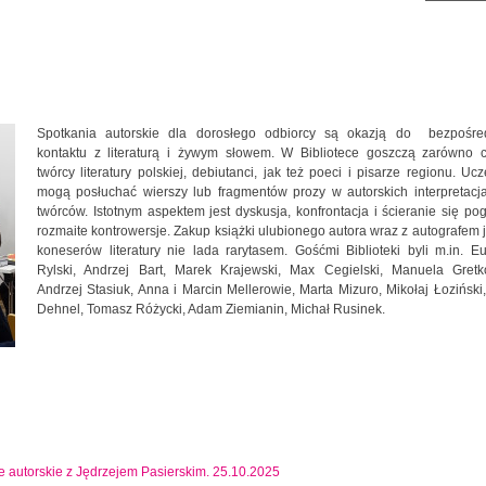
Spotkania autorskie dla dorosłego odbiorcy są okazją do bezpośre
kontaktu z literaturą i żywym słowem. W Bibliotece goszczą zarówno c
twórcy literatury polskiej, debiutanci, jak też poeci i pisarze regionu. Ucz
mogą posłuchać wierszy lub fragmentów prozy w autorskich interpretacj
twórców. Istotnym aspektem jest dyskusja, konfrontacja i ścieranie się po
rozmaite kontrowersje. Zakup książki ulubionego autora wraz z autografem j
koneserów literatury nie lada rarytasem. Gośćmi Biblioteki byli m.in. E
Rylski, Andrzej Bart, Marek Krajewski, Max Cegielski, Manuela Gretk
Andrzej Stasiuk, Anna i Marcin Mellerowie, Marta Mizuro, Mikołaj Łoziński
Dehnel, Tomasz Różycki, Adam Ziemianin, Michał Rusinek.
ie autorskie z Jędrzejem Pasierskim. 25.10.2025