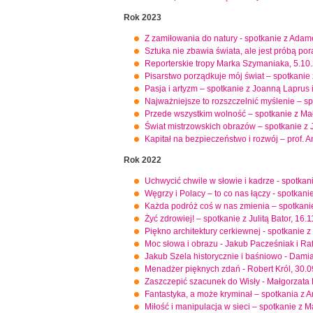
Rok 2023
Z zamiłowania do natury - spotkanie z Ada
Sztuka nie zbawia świata, ale jest próbą p
Reporterskie tropy Marka Szymaniaka, 5.10
Pisarstwo porządkuje mój świat – spotkanie
Pasja i artyzm – spotkanie z Joanną Laprus
Najważniejsze to rozszczelnić myślenie – s
Przede wszystkim wolność – spotkanie z Mał
Świat mistrzowskich obrazów – spotkanie z
Kapitał na bezpieczeństwo i rozwój – prof. A
Rok 2022
Uchwycić chwile w słowie i kadrze - spotka
Węgrzy i Polacy – to co nas łączy - spotka
Każda podróż coś w nas zmienia – spotkani
Żyć zdrowiej! – spotkanie z Julitą Bator, 16.
Piękno architektury cerkiewnej - spotkanie
Moc słowa i obrazu - Jakub Pacześniak i Ra
Jakub Szela historycznie i baśniowo - Dam
Menadżer pięknych zdań - Robert Król, 30.
Zaszczepić szacunek do Wisły - Małgorzata
Fantastyka, a może kryminał – spotkania z 
Miłość i manipulacja w sieci – spotkanie z 