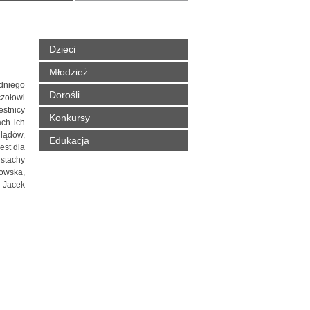
Dzieci
Młodzież
dniego
Dorośli
zołowi
estnicy
Konkursy
ach ich
glądów,
Edukacja
est dla
ustachy
owska,
, Jacek