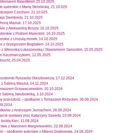
 Waldemarem Bawołkiem 25.10.2025
nie autorskie z Marią Strzelecką. 21.10.025
Andrzejem Czechem. 21.10.025
ieja Siembiedy. 21.10.2025
z Anną Maziuk. 17.10.2025
kie z Aleksandrą Brzuzy. 16.10.2025
torskie z Piotrem Mareckim. 16.10.2025
utorskie z Urszulą Honek. 14.10.2025
skie z Grzegorzem Bogdałem. 14.10.2025
e z Weroniką Łukaszewską i Sławomirem Sanockim, 15.05.2025
em Kaczmarczykiem, 12.05.2025
brycht, 25.04.2025
rozatorski Ryszarda Oleszkowicza, 17.12.2024
ie z Sabiną Waszut, 14.11.2024
 Tomaszem Grzywaczewskim, 10.10.2024
e z Sabiną Jakubowską, 3.10.2024
amy przeszłość – spotkanie z Tomaszem Różyckim, 30.09.2024
09.2024
 spotkanie z Andrzejem Jeznachem, 26.09.2024
twarcie wystawy prac Katarzyny Szwedy, 23.09.2024
 Izoldą Kiec, 11.09.2024
rskie z Marcinem Margielewskim, 22.08.2024
ii – spotkanie autorskie z Ałbeną Grabowską, 24.04.2024