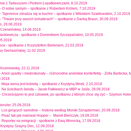
anie z Tadeuszem i Piotrem Łopatkiewiczami, 8.10.2019
ny - O sobie samym – spotkanie z Robertem Królem, 7.10.2019
ny - Tajemnice zdradza się w kuchni – spotkanie z Witoldem Szabłowskim, 2.10.2019
 -
"Trwam przy swoich bohaterach" – spotkanie z Danką Braun, 30.09.2019
o, 26.06.2019
 Czerwińskiej, 14.06.2019
Mackiewicza - spotkanie z Dominikiem Szczepańskim, 10.05.2019
05.2019
otece - spotkanie z Krzysztofem Bieleniem, 21.03.2019
y Gierlasińskiej, 11.02.2019
rą Kosmowską, 22.11.2018
- Anioł upadły i niedoskonały – różnorodne anielskie konterfekty - Zofia Bartecka, 
0.2018
y - Moja wena jest kobietą – spotkanie z Krystyną Mirek, 2.10.2018
ny - Na ścieżkach świata – Jacek Pałkiewicz w MBP w Jaśle, 28.09.2018
ny - Chrześcijanin to jest człowiek, po spotkaniu z którym chce się żyć – Szymon Hoł
ienzler, 25.09.2018
ny - Los ginących samotnie – historia według Moniki Sznajderman, 20.09.2018
ny - Pisać tak jak malował Hopper – Marek Bieńczyk, 19.09.2018
ny - Reporter na emigracji - spotkanie z Ewą Winnicką, 17.09.2018
e Krystyny Szayny-Dec, 12.09.2018