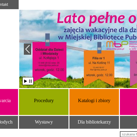
ntakt
arcia
Procedury
Katalogi i zbiory
łodych
Wystawy
Dla bibliotekarzy