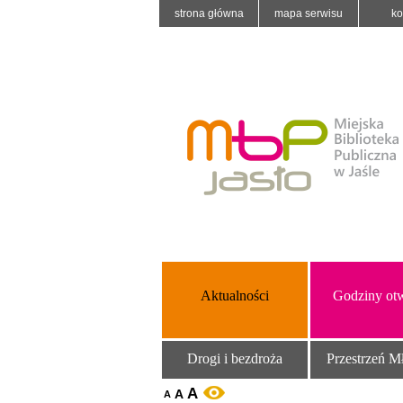
strona główna
mapa serwisu
ko
Aktualności
Godziny otw
Drogi i bezdroża
Przestrzeń M
A
A
WERSJA KONTRASTOWA
A