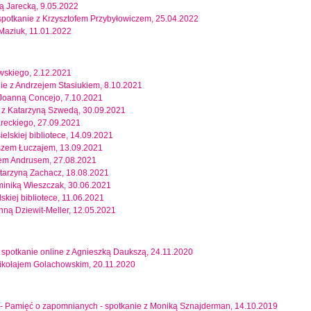
lą Jarecką, 9.05.2022
 spotkanie z Krzysztofem Przybyłowiczem, 25.04.2022
 Maziuk, 11.01.2022
wskiego, 2.12.2021
nie z Andrzejem Stasiukiem, 8.10.2021
 z Joanną Concejo, 7.10.2021
 z Katarzyną Szwedą, 30.09.2021
reckiego, 27.09.2021
ielskiej bibliotece, 14.09.2021
szem Łuczajem, 13.09.2021
urem Andrusem, 27.08.2021
atarzyną Zachacz, 18.08.2021
miniką Wieszczak, 30.06.2021
kiej bibliotece, 11.06.2021
Anną Dziewit-Meller, 12.05.2021
 spotkanie online z Agnieszką Daukszą, 24.11.2020
Mikołajem Golachowskim, 20.11.2020
lny - Pamięć o zapomnianych - spotkanie z Moniką Sznajderman, 14.10.2019