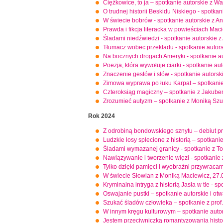
Ciężkowice, to ja – spotkanie autorskie z
O trudnej historii Beskidu Niskiego - spotka
W świecie bobrów - spotkanie autorskie z 
Prawda i fikcja literacka w powieściach Mac
Śladami niedźwiedzi - spotkanie autorskie 
Tłumacz wobec przekładu - spotkanie autors
Na bocznych drogach Ameryki - spotkanie au
Poezja, która wywołuje ciarki - spotkanie a
Znaczenie gestów i słów - spotkanie autor
Zimowa wyprawa po łuku Karpat – spotkani
Czteroksiąg magiczny – spotkanie z Jakub
Zrozumieć autyzm – spotkanie z Moniką Szu
Rok 2024
Z odrobiną bondowskiego sznytu – debiut p
Ludzkie losy splecione z historią – spotkan
Śladami wymazanej granicy - spotkanie z
Nawiązywanie i tworzenie więzi - spotkani
Tylko dzięki pamięci i wyobraźni przywrac
W świecie Słowian z Moniką Maciewicz, 27.
Kryminalna intryga z historią Jasła w tle -
Oswajanie pustki – spotkanie autorskie i o
Szukać śladów człowieka – spotkanie z prof.
W innym kręgu kulturowym – spotkanie auto
Jestem przeciwniczką romantyzowania histor