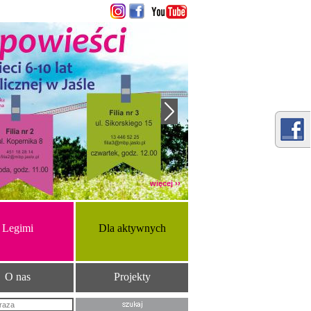
więcej ››
Legimi
Dla aktywnych
O nas
Projekty
Szukana fraza