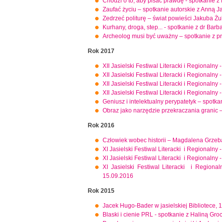
Chodzi o to, aby pisać prawdę - spotkanie 
Zaufać życiu – spotkanie autorskie z Anną J
Zedrzeć politurę – świat powieści Jakuba Ż
Kurhany, droga, step... - spotkanie z dr Ba
Archeolog musi być uważny – spotkanie z 
Rok 2017
XII Jasielski Festiwal Literacki i Regional
XII Jasielski Festiwal Literacki i Regionalny
XII Jasielski Festiwal Literacki i Regional
XII Jasielski Festiwal Literacki i Regional
Geniusz i intelektualny perypatetyk – spotka
Obraz jako narzędzie przekraczania granic 
Rok 2016
Człowiek wobec historii – Magdalena Grzeb
XI Jasielski Festiwal Literacki i Regionalny 
XI Jasielski Festiwal Literacki i Regionalny 
XI Jasielski Festiwal Literacki i Regiona
15.09.2016
Rok 2015
Jacek Hugo-Bader w jasielskiej Bibliotece, 
Blaski i cienie PRL - spotkanie z Haliną Gr