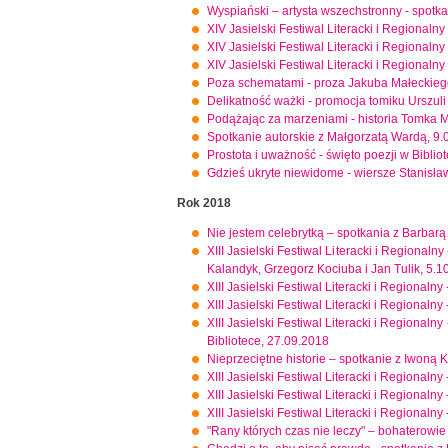
Wyspiański – artysta wszechstronny - spotk
XIV Jasielski Festiwal Literacki i Regional
XIV Jasielski Festiwal Literacki i Regional
XIV Jasielski Festiwal Literacki i Regionalny
Poza schematami - proza Jakuba Małeckieg
Delikatność ważki - promocja tomiku Urszuli
Podążając za marzeniami - historia Tomka 
Spotkanie autorskie z Małgorzatą Wardą, 9.
Prostota i uważność - święto poezji w Bibli
Gdzieś ukryte niewidome - wiersze Stanisław
Rok 2018
Nie jestem celebrytką – spotkania z Barba
XIII Jasielski Festiwal Literacki i Regionalny
Kalandyk, Grzegorz Kociuba i Jan Tulik, 5.1
XIII Jasielski Festiwal Literacki i Regionaln
XIII Jasielski Festiwal Literacki i Regional
XIII Jasielski Festiwal Literacki i Regional
Bibliotece, 27.09.2018
Nieprzeciętne historie – spotkanie z Iwoną K
XIII Jasielski Festiwal Literacki i Regional
XIII Jasielski Festiwal Literacki i Regional
XIII Jasielski Festiwal Literacki i Regional
"Rany których czas nie leczy" – bohaterowi