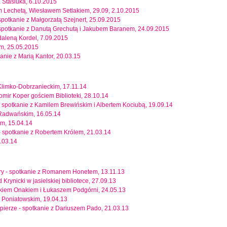
 Stasiuka, 6.10.2015
m Lechetą, Wiesławem Setlakiem, 29.09, 2.10.2015
- spotkanie z Małgorzatą Szejnert, 25.09.2015
 - spotkanie z Danutą Grechutą i Jakubem Baranem, 24.09.2015
daleną Kordel, 7.09.2015
im, 25.05.2015
anie z Marią Kantor, 20.03.15
Klimko-Dobrzanieckim, 17.11.14
omir Koper gościem Biblioteki, 28.10.14
- spotkanie z Kamilem Brewińskim i Albertem Kociubą, 19.09.14
 Radwańskim, 16.05.14
em, 15.04.14
- spotkanie z Robertem Królem, 21.03.14
.03.14
ory - spotkanie z Romanem Honetem, 13.11.13
rynicki w jasielskiej bibliotece, 27.09.13
szkiem Onakiem i Łukaszem Podgórni, 24.05.13
. Poniatowskim, 19.04.13
pierze - spotkanie z Dariuszem Pado, 21.03.13