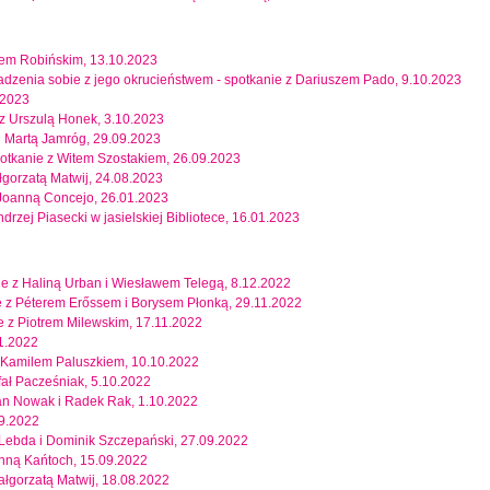
mem Robińskim, 13.10.2023
oradzenia sobie z jego okrucieństwem - spotkanie z Dariuszem Pado, 9.10.2023
.2023
 z Urszulą Honek, 3.10.2023
 i Martą Jamróg, 29.09.2023
potkanie z Witem Szostakiem, 26.09.2023
gorzatą Matwij, 24.08.2023
 Joanną Concejo, 26.01.2023
ndrzej Piasecki w jasielskiej Bibliotece, 16.01.2023
nie z Haliną Urban i Wiesławem Telegą, 8.12.2022
nie z Péterem Erőssem i Borysem Płonką, 29.11.2022
e z Piotrem Milewskim, 17.11.2022
11.2022
 z Kamilem Paluszkiem, 10.10.2022
fał Pacześniak, 5.10.2022
ian Nowak i Radek Rak, 1.10.2022
09.2022
 Lebda i Dominik Szczepański, 27.09.2022
Anną Kańtoch, 15.09.2022
Małgorzatą Matwij, 18.08.2022