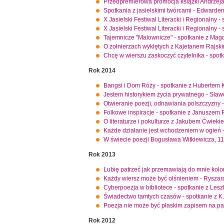
Przedpremierowa promocja książki Andrzeja
Spotkania z jasielskimi twórcami - Edwarde
X Jasielski Festiwal Literacki i Regionalny 
X Jasielski Festiwal Literacki i Regionalny
Tajemnicze "Malownicze" - spotkanie z Mag
O żołnierzach wyklętych z Kajetanem Rajsk
Chcę w wierszu zaskoczyć czytelnika - spotk
Rok 2014
Bangsi i Dom Róży - spotkanie z Hubertem 
Jestem historykiem życia prywatnego - Sław
Otwieranie poezji, odnawiania polszczyzny 
Folkowe inspiracje - spotkanie z Januszem
O literaturze i pokulturze z Jakubem Ćwieki
Każde działanie jest wchodzeniem w ogień 
W świecie poezji Bogusława Witkiewicza, 11
Rok 2013
Lubię patrzeć jak przemawiają do mnie kol
Każdy wiersz może być olśnieniem - Ryszard K
Cyberpoezja w bibliotece - spotkanie z Le
Świadectwo tamtych czasów - spotkanie z K
Poezja nie może być płaskim zapisem na pa
Rok 2012