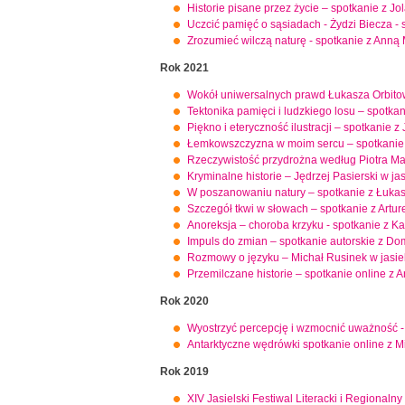
Historie pisane przez życie – spotkanie z Jo
Uczcić pamięć o sąsiadach - Żydzi Biecza -
Zrozumieć wilczą naturę - spotkanie z Anną
Rok 2021
Wokół uniwersalnych prawd Łukasza Orbito
Tektonika pamięci i ludzkiego losu – spotka
Piękno i eteryczność ilustracji – spotkanie
Łemkowszczyzna w moim sercu – spotkanie
Rzeczywistość przydrożna według Piotra Ma
Kryminalne historie – Jędrzej Pasierski w jas
W poszanowaniu natury – spotkanie z Łuka
Szczegół tkwi w słowach – spotkanie z Art
Anoreksja – choroba krzyku - spotkanie z K
Impuls do zmian – spotkanie autorskie z Do
Rozmowy o języku – Michał Rusinek w jasiels
Przemilczane historie – spotkanie online z 
Rok 2020
Wyostrzyć percepcję i wzmocnić uważność -
Antarktyczne wędrówki spotkanie online z 
Rok 2019
XIV Jasielski Festiwal Literacki i Regiona